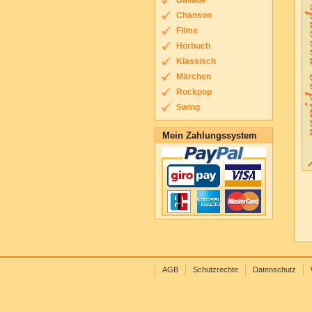
Ballade
Chanson
Filme
Hörbuch
Klassisch
Märchen
Rockpop
Swing
Mein Zahlungssystem
AGB
Schutzrechte
Datenschutz