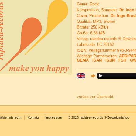
Genre: Rock
Komposition, Songtext:
Dr. Ingo
Cover, Produktion:
Dr. Ingo Bru
Qualität: MP3, Stereo
Bitrate: 256 kBit/s
Größe: 6,66 MB
Verlag: rapidea-records ® Downl
Labelcode: LC-29162
ISBN: Verlagsnummer 978-3-944
Wichtige Partnerseiten:
AEDIPA
GEMA
ISAN
ISBN
FSK
GW
zurück zur Übersicht
Widerrufsrecht
Kontakt
Impressum
© 2026 rapidea-records ® Downloadshop