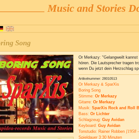
Music and Stories 
ring Song
Or Merkazy: "Gelangweilt kannst
hören. Die Lautsprecher tragen tr
wenn Du jetzt dein Herzschlag spü
Artikelnummer: 28010513
Or Merkazy & SparXis
Boring Song
Stimme:
Or Merkazy
Gitarre:
Or Merkazy
Musik:
SparXis Rock and Roll 
Bass:
Or Lichter
Schlagzeug:
Guy Avidan
Keyboard:
Guy Avidan
Tonstudio: Rainer Robben
[1958 
Spieldauer 3:30 Minuten