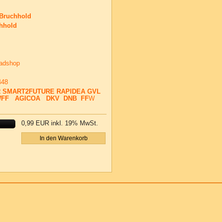
 Bruchhold
chhold
oadshop
448
R
SMART2FUTURE
RAPIDEA
GVL
FF
AGICOA
DKV
DNB
FF
W
0,99 EUR
inkl. 19% MwSt.