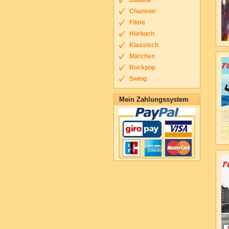
Ballade
Chanson
Filme
Hörbuch
Klassisch
Märchen
Rockpop
Swing
Mein Zahlungssystem