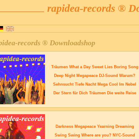
rapidea-records ® 
pidea-records ® Downloadshop
Träumen
What a Day
Sweet
Lies
Boring Song
Deep Night
Megapeace
DJ-Sound
Warum?
Sehnsucht
Tiefe Nacht
Mega Cool
Im Nebel
Der Stern für Dich
Träumen
Die weite Reise
Darkness
Megapeace
Yearning
Dreaming
Swing Swing
Where are you?
NYC-Sound