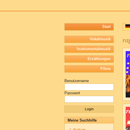
Start
ra
Vokalmusik
Instrumentalmusik
Erzählungen
Filme
Benutzername
Passwort
Meine Suchhilfe